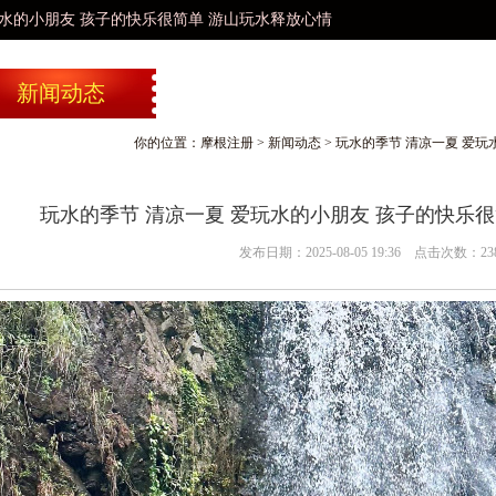
乐很简单 游山玩水释放心情
新闻动态
你的位置：
摩根注册
>
新闻动态
> 玩水的季节 清凉一夏 爱
玩水的季节 清凉一夏 爱玩水的小朋友 孩子的快乐
发布日期：2025-08-05 19:36 点击次数：23